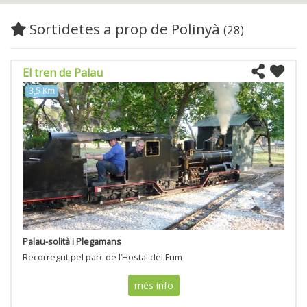
Sortidetes a prop de Polinyà
(28)
El tren de Palau
3,5 Km
Palau-solità i Plegamans
Recorregut pel parc de l’Hostal del Fum
més info