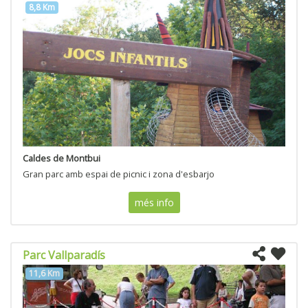
8,8 Km
Caldes de Montbui
Gran parc amb espai de picnic i zona d'esbarjo
més info
Parc Vallparadís
11,6 Km