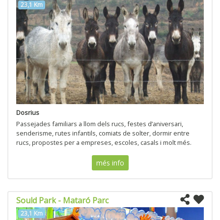
23,1 Km
Dosrius
Passejades familiars a llom dels rucs, festes d’aniversari,
senderisme, rutes infantils, comiats de solter, dormir entre
rucs, propostes per a empreses, escoles, casals i molt més.
més info
Sould Park - Mataró Parc
23,1 Km