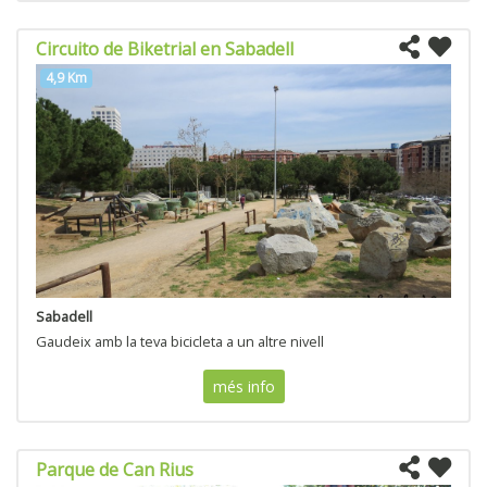
Circuito de Biketrial en Sabadell
4,9 Km
Sabadell
Gaudeix amb la teva bicicleta a un altre nivell
més info
Parque de Can Rius