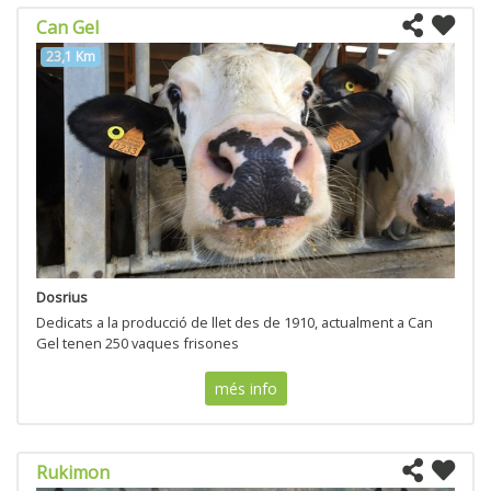
Can Gel
23,1 Km
Dosrius
Dedicats a la producció de llet des de 1910, actualment a Can
Gel tenen 250 vaques frisones
més info
Rukimon