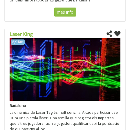
Un dels millors tobogants gegant de Barcelona
més info
Laser King
8,9 Km
Badalona
La dinàmica de Laser Tag és molt senzilla. A cada participant se li
lliura una pistola làser i una armilla que registra els impactes
que altres jugadors facin al jugador, qualificant així la puntuació
de qui participi al joc.