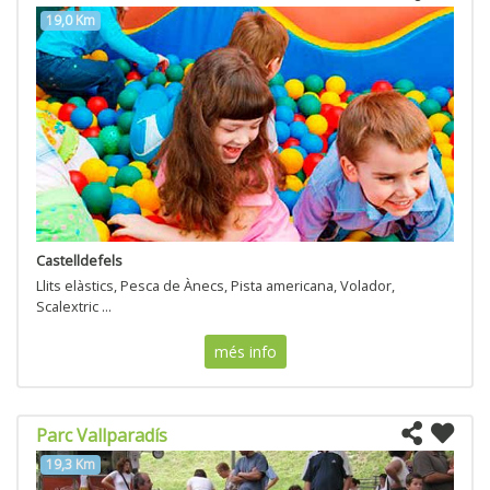
19,0 Km
Castelldefels
Llits elàstics, Pesca de Ànecs, Pista americana, Volador,
Scalextric ...
més info
Parc Vallparadís
19,3 Km