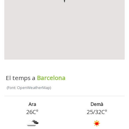
El temps a
Barcelona
(Font: OpenWeatherMap)
Ara
Demà
26C°
25
/
32
C°