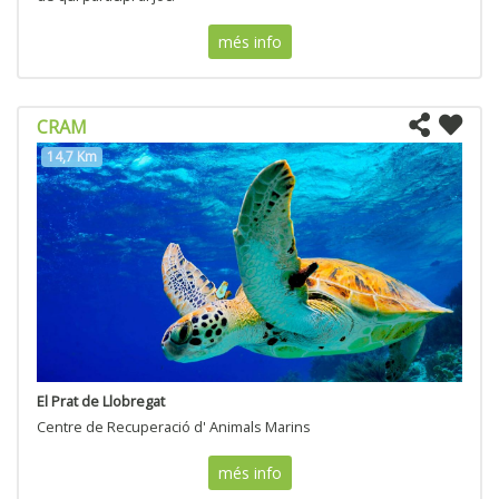
més info
CRAM
14,7 Km
El Prat de Llobregat
Centre de Recuperació d' Animals Marins
més info