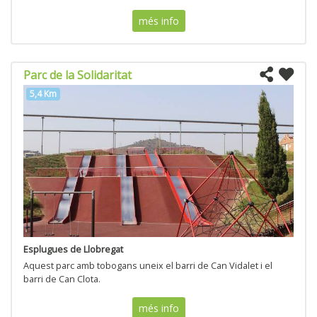
més info
Parc de la Solidaritat
5,4 Km
Esplugues de Llobregat
Aquest parc amb tobogans uneix el barri de Can Vidalet i el
barri de Can Clota.
més info