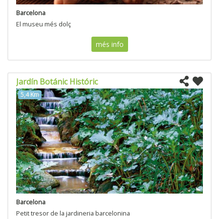
Barcelona
El museu més dolç
més info
Jardín Botánic Históric
5,4 Km
Barcelona
Petit tresor de la jardineria barcelonina