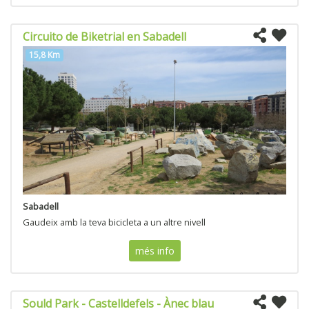
Circuito de Biketrial en Sabadell
15,8 Km
Sabadell
Gaudeix amb la teva bicicleta a un altre nivell
més info
Sould Park - Castelldefels - Ànec blau