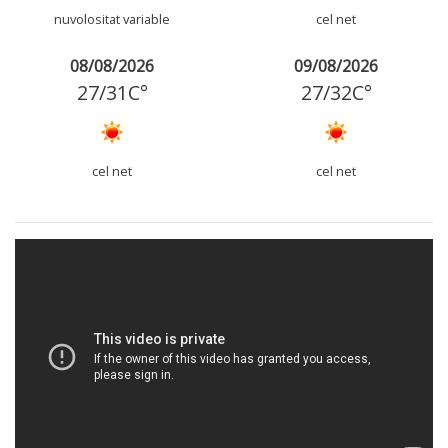
nuvolositat variable
cel net
08/08/2026
09/08/2026
27
/
31
C°
27
/
32
C°
cel net
cel net