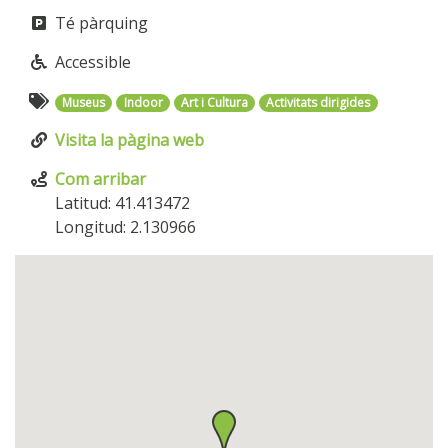
Té pàrquing
Accessible
Museus
Indoor
Art i Cultura
Activitats dirigides
Visita la pàgina web
Com arribar
Latitud: 41.413472
Longitud: 2.130966