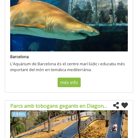
Barcelona
L'Aquàrium de Barcelona és el centre marí lúdic i educatiu més
important del món en temàtica mediterrània.
més info
Parcs amb tobogans gegants en Diagonal Mar
6,8 Km