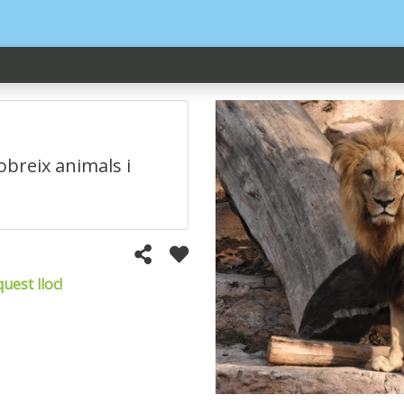
obreix animals i
uest lloc!