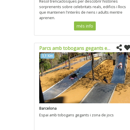
Resol trencaclosques per descobrir històries
sorprenents sobre celebritats reals, edificis i llocs
que mantenen l'interès de nens i adults mentre
aprenen.
més info
Parcs amb tobogans gegants en Diagonal Mar
3,1 Km
Barcelona
Espai amb tobogans gegants i zona de jocs