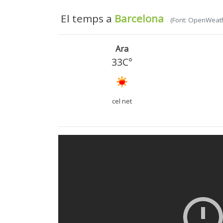
El temps a
Barcelona
(Font: OpenWeat
Ara
33C°
cel net