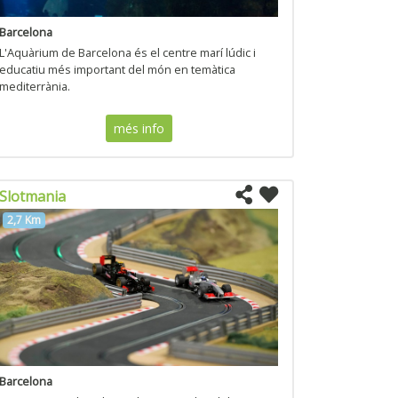
Barcelona
L'Aquàrium de Barcelona és el centre marí lúdic i
educatiu més important del món en temàtica
mediterrània.
més info
Slotmania
2,7 Km
Barcelona