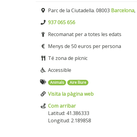
Parc de la Ciutadella. 08003
Barcelona
,
937 065 656
Recomanat per a totes les edats
Menys de 50 euros per persona
Té zona de pícnic
Accessible
Animals
Aire lliure
Visita la pàgina web
Com arribar
Latitud: 41.386333
Longitud: 2.189858