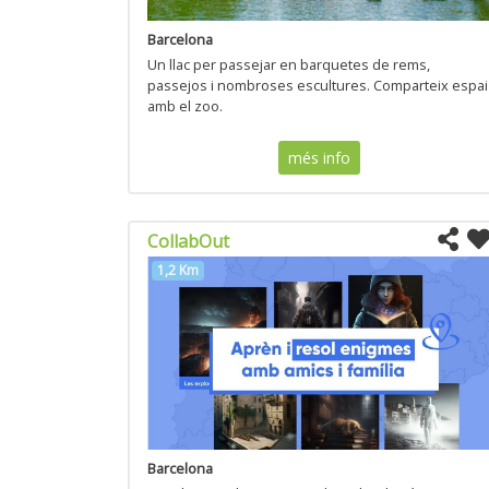
Barcelona
Un llac per passejar en barquetes de rems,
passejos i nombroses escultures. Comparteix espai
amb el zoo.
més info
CollabOut
1,2 Km
Barcelona