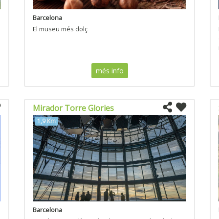
Barcelona
El museu més dolç
més info
Mirador Torre Glories
1,9 Km
Barcelona