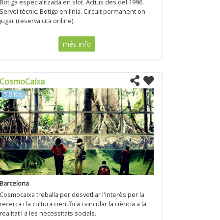
Botiga especialitzada en slot. Actius des del 1996.
Servei tècnic. Botiga en línia. Circuit permanent on
jugar (reserva cita online)
més info
CosmoCaixa
5,8 Km
Barcelona
Cosmocaixa treballa per desvetllar l'interès per la
recerca i la cultura científica i vincular la ciència a la
realitat i a les necessitats socials.