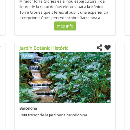
Mirador torre Glòries és el nou espai cultural i de
lleure de la ciutat de Barcelona situat a la icònica
Torre Glòries que ofereix al públic una experiència
excepcional única per redescobrir Barcelona a
través d´una nova mirada.
més info
Jardín Botánic Históric
3,8 Km
Barcelona
Petit tresor de la jardineria barcelonina