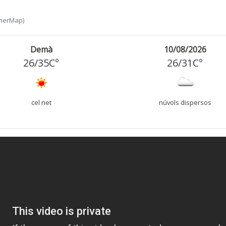
herMap)
Demà
10/08/2026
26
/
35
C°
26
/
31
C°
cel net
núvols dispersos