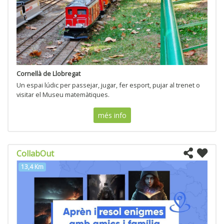
Cornellà de Llobregat
Un espai lúdic per passejar, jugar, fer esport, pujar al trenet o
visitar el Museu matemàtiques.
més info
CollabOut
13,4 Km