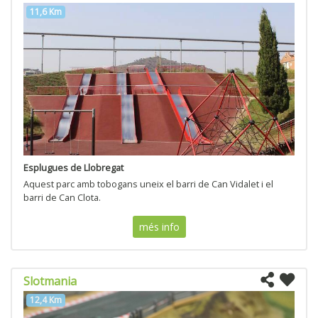
11,6 Km
Esplugues de Llobregat
Aquest parc amb tobogans uneix el barri de Can Vidalet i el
barri de Can Clota.
més info
Slotmania
12,4 Km