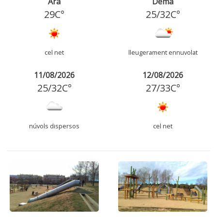
Ara
Demà
29C°
25
/
32
C°
cel net
lleugerament ennuvolat
11/08/2026
12/08/2026
25
/
32
C°
27
/
33
C°
núvols dispersos
cel net