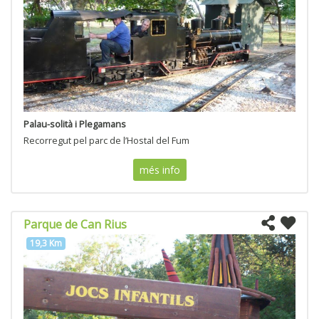
Palau-solità i Plegamans
Recorregut pel parc de l’Hostal del Fum
més info
Parque de Can Rius
19,3 Km