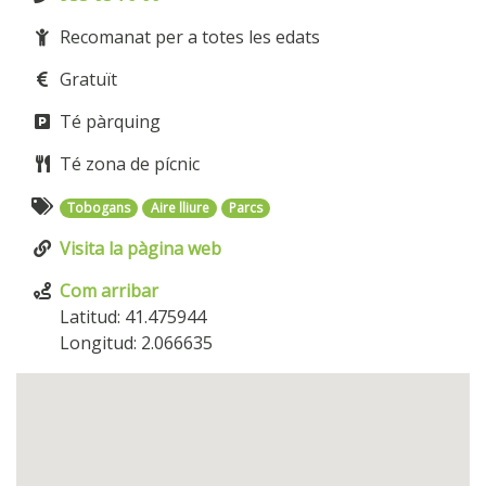
Recomanat per a totes les edats
Gratuït
Té pàrquing
Té zona de pícnic
Tobogans
Aire lliure
Parcs
Visita la pàgina web
Com arribar
Latitud: 41.475944
Longitud: 2.066635