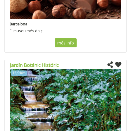
Barcelona
El museu més dolç
més info
Jardín Botánic Históric
13,9 Km