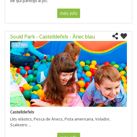
de qui participi al joc.
més info
Sould Park - Castelldefels - Ànec blau
13,7 Km
Castelldefels
Llits elàstics, Pesca de Ànecs, Pista americana, Volador,
Scalextric ...