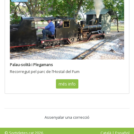
Palau-solità i Plegamans
Recorregut pel parc de l’Hostal del Fum
més info
Assenyalar una correcció
© Sortidetes.cat 2026
Català
|
Español