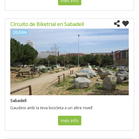
més info
Circuito de Biketrial en Sabadell
20,0 Km
Sabadell
Gaudeix amb la teva bicicleta a un altre nivell
més info