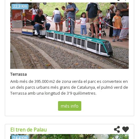
22,3 Km
Terrassa
Amb més de 395.000 m2 de zona verda el parc es converteix en
un dels parcs urbans més grans de Catalunya, el pulmó verd de
Terrassa amb una longitud de 3'9 quilòmetres.
més info
El tren de Palau
24,4 Km