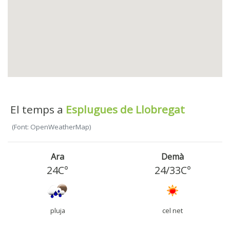
El temps a
Esplugues de Llobregat
(Font: OpenWeatherMap)
Ara
Demà
24C°
24
/
33
C°
pluja
cel net