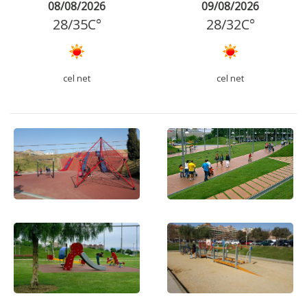
08/08/2026
09/08/2026
28
/
35
C°
28
/
32
C°
cel net
cel net