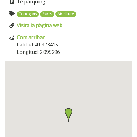
Té pàrquing
Tobogans
Parcs
Aire lliure
Visita la pàgina web
Com arribar
Latitud: 41.373415
Longitud: 2.095296