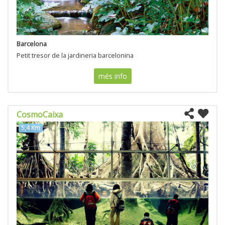
Barcelona
Petit tresor de la jardineria barcelonina
més info
CosmoCaixa
5,4 Km