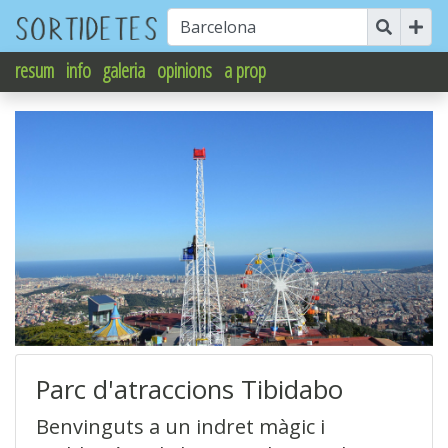
resum
info
galeria
opinions
a prop
Parc d'atraccions Tibidabo
Benvinguts a un indret màgic i