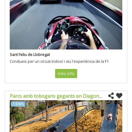
Sant Feliu de Llobregat
Condueix per un circuit indoor i viu l'experiència de la F1
més info
Parcs amb tobogans gegants en Diagonal Mar
7,9 Km