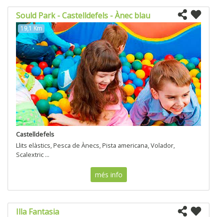
Sould Park - Castelldefels - Ànec blau
19,1 Km
Castelldefels
Llits elàstics, Pesca de Ànecs, Pista americana, Volador,
Scalextric ...
més info
Illa Fantasia