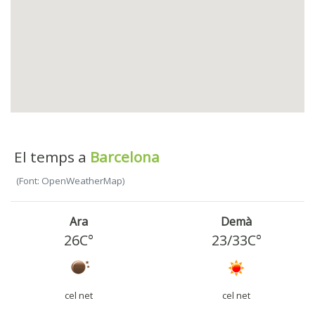
El temps a
Barcelona
(Font: OpenWeatherMap)
Ara
Demà
26C°
23
/
33
C°
cel net
cel net