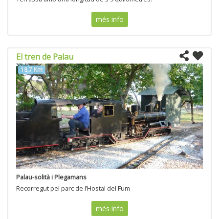
més info
El tren de Palau
18,7 Km
Palau-solità i Plegamans
Recorregut pel parc de l’Hostal del Fum
més info