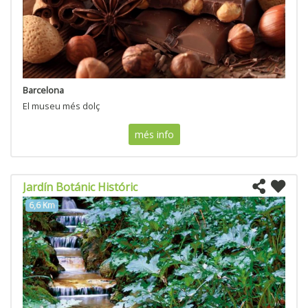
Barcelona
El museu més dolç
més info
Jardín Botánic Históric
6,6 Km