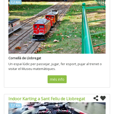
7,7 Km
Cornellà de Llobregat
Un espai lúdic per passejar, jugar, fer esport, pujar al trenet o
visitar el Museu matemàtiques.
més info
Indoor Karting a Sant Feliu de Llobregat
7,7 Km