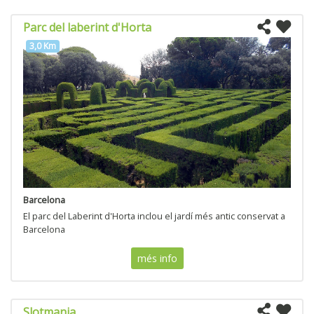
Parc del laberint d'Horta
3,0 Km
Barcelona
El parc del Laberint d'Horta inclou el jardí més antic conservat a
Barcelona
més info
Slotmania