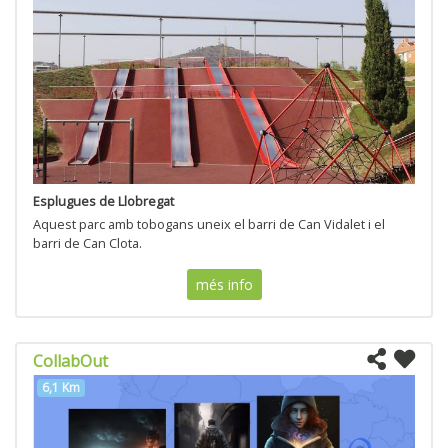
Esplugues de Llobregat
Aquest parc amb tobogans uneix el barri de Can Vidalet i el
barri de Can Clota.
més info
CollabOut
6,1 Km