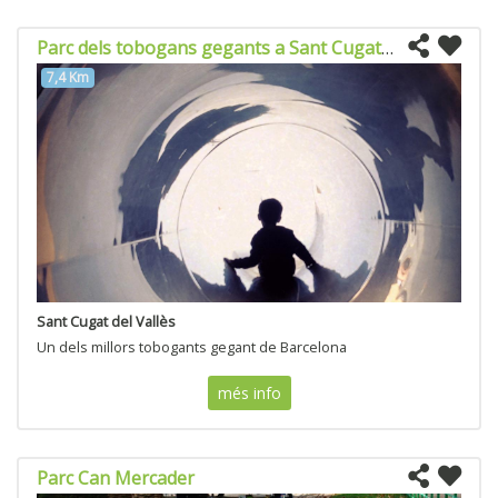
Parc dels tobogans gegants a Sant Cugat del Valles
7,4 Km
Sant Cugat del Vallès
Un dels millors tobogants gegant de Barcelona
més info
Parc Can Mercader