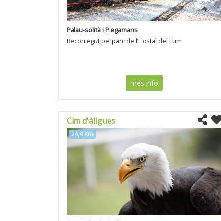
Palau-solità i Plegamans
Recorregut pel parc de l’Hostal del Fum
més info
Cim d'àligues
24,4 Km