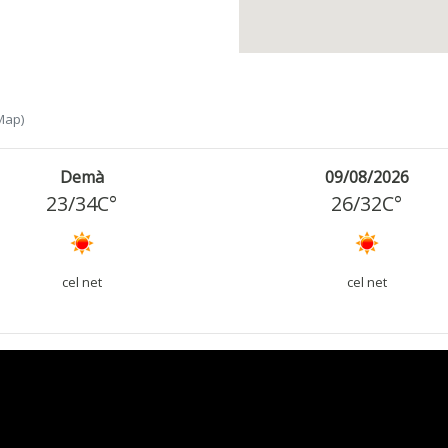
Map)
Demà
09/08/2026
23
/
34
C°
26
/
32
C°
cel net
cel net