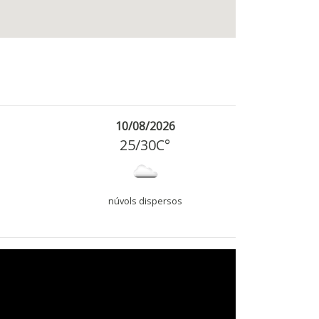
10/08/2026
25
/
30
C°
núvols dispersos