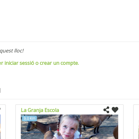
quest lloc!
er iniciar sessió o crear un compte.
l
La Granja Escola
9,0 Km