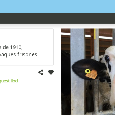
s de 1910,
vaques frisones
uest lloc!