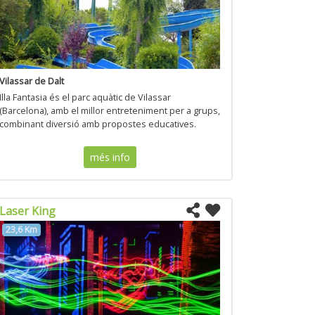
Vilassar de Dalt
Illa Fantasia és el parc aquàtic de Vilassar
(Barcelona), amb el millor entreteniment per a grups,
combinant diversió amb propostes educatives.
més info
Laser King
23,6 Km