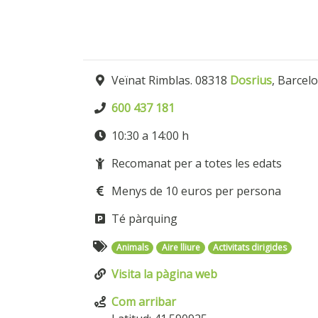
Veïnat Rimblas. 08318
Dosrius
, Barcel
600 437 181
10:30 a 14:00 h
Recomanat per a totes les edats
Menys de 10 euros per persona
Té pàrquing
Animals
Aire lliure
Activitats dirigides
Visita la pàgina web
Com arribar