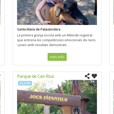
Santa Maria de Palautordera
La primera granja escola amb un Mètode registrat
que entrena les competències emocionals de nens
i joves amb resultats demostrats .
més info
Parque de Can Rius
23,2 Km