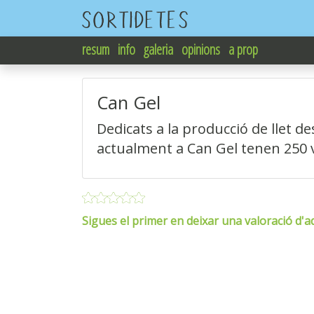
resum
info
galeria
opinions
a prop
Can Gel
Dedicats a la producció de llet de
actualment a Can Gel tenen 250 
Sigues el primer en deixar una valoració d'aq