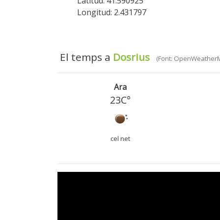
Latitud: 41.590925
Longitud: 2.431797
El temps a
Dosrius
(Font: OpenWeather
Ara
23C°
cel net