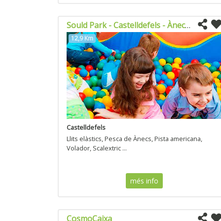
Sould Park - Castelldefels - Ànec blau
12,9 Km
Castelldefels
Llits elàstics, Pesca de Ànecs, Pista americana,
Volador, Scalextric ...
més info
CosmoCaixa