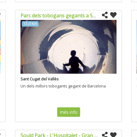
Parc dels tobogans gegants a Sant Cugat del Valles
13,0 Km
Sant Cugat del Vallès
Un dels millors tobogants gegant de Barcelona
més info
Sould Park - L'Hospitalet - Gran Vía 2