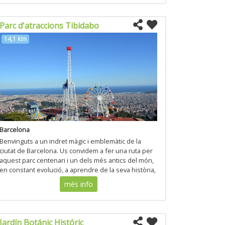
Parc d'atraccions Tibidabo
14,1 Km
Barcelona
Benvinguts a un indret màgic i emblemàtic de la
ciutat de Barcelona. Us convidem a fer una ruta per
aquest parc centenari i un dels més antics del món,
en constant evolució, a aprendre de la seva història,
a conèixer l’encant dels seus espais...
més info
Jardín Botánic Históric