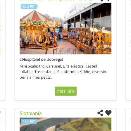
15,3 Km
L'Hospitalet de Llobregat
Mini Scalextric, Carrusel, Llits elàstics, Castell
inflable, Tren infantil, Plataformes Kiddie, diversió
per als més petits...
més info
Slotmania
17,0 Km