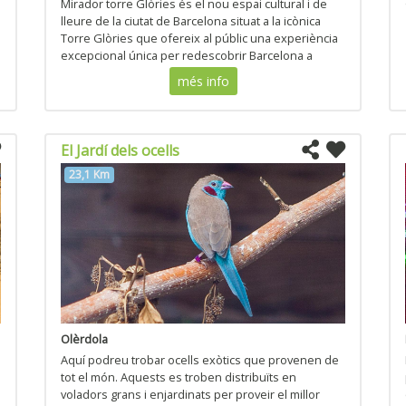
Mirador torre Glòries és el nou espai cultural i de
lleure de la ciutat de Barcelona situat a la icònica
Torre Glòries que ofereix al públic una experiència
excepcional única per redescobrir Barcelona a
través d´una nova mirada.
més info
El Jardí dels ocells
23,1 Km
Olèrdola
Aquí podreu trobar ocells exòtics que provenen de
tot el món. Aquests es troben distribuïts en
voladors grans i enjardinats per proveir el millor