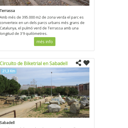
Terrassa
Amb més de 395.000 m2 de zona verda el parc es
converteix en un dels parcs urbans més grans de
Catalunya, el pulmó verd de Terrassa amb una
longitud de 3'9 quilòmetres.
més info
Circuito de Biketrial en Sabadell
21,3 Km
Sabadell