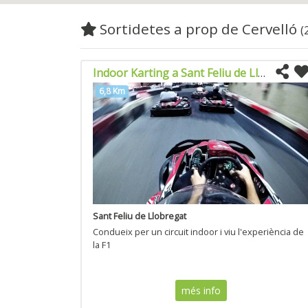
Sortidetes a prop de Cervelló
(
Indoor Karting a Sant Feliu de Llobregat
6,8 Km
Sant Feliu de Llobregat
Condueix per un circuit indoor i viu l'experiència de
la F1
més info