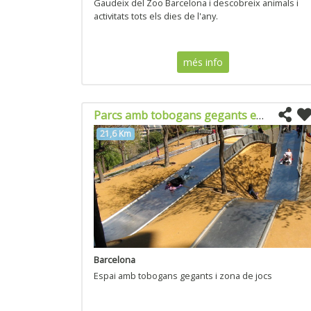
Gaudeix del Zoo Barcelona i descobreix animals i
activitats tots els dies de l'any.
més info
Parcs amb tobogans gegants en Diagonal Mar
21,6 Km
Barcelona
Espai amb tobogans gegants i zona de jocs