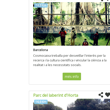
14,9 Km
Barcelona
Cosmocaixa treballa per desvetllar l'interès per la
recerca i la cultura científica i vincular la ciència a la
realitat i a les necessitats socials.
més info
Parc del laberint d'Horta
16,9 Km