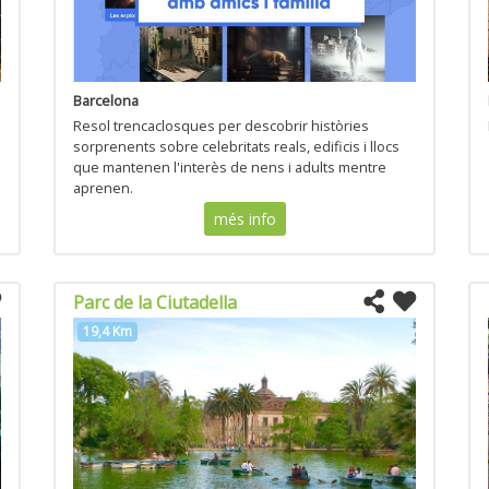
Barcelona
Resol trencaclosques per descobrir històries
sorprenents sobre celebritats reals, edificis i llocs
que mantenen l'interès de nens i adults mentre
aprenen.
més info
Parc de la Ciutadella
19,4 Km