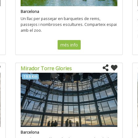
Barcelona
Un llac per passejar en barquetes de rems,
passejos i nombroses escultures. Comparteix espai
amb el zoo.
més info
Mirador Torre Glories
19,8 Km
Barcelona