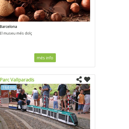
Barcelona
El museu més dolç
més info
Parc Vallparadís
19,6 Km