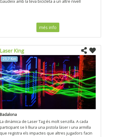
Gaudeix amb la teva bicicleta a un altre nivell
més info
Laser King
23,7 Km
Badalona
La dinàmica de Laser Tag és molt senzilla. A cada
participant se li lliura una pistola làser i una armilla
que registra els impactes que altres jugadors facin