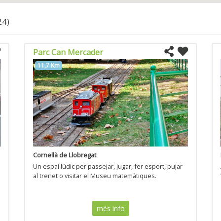
24)
Parc Can Mercader
11,7 Km
Cornellà de Llobregat
Un espai lúdic per passejar, jugar, fer esport, pujar
al trenet o visitar el Museu matemàtiques.
més info