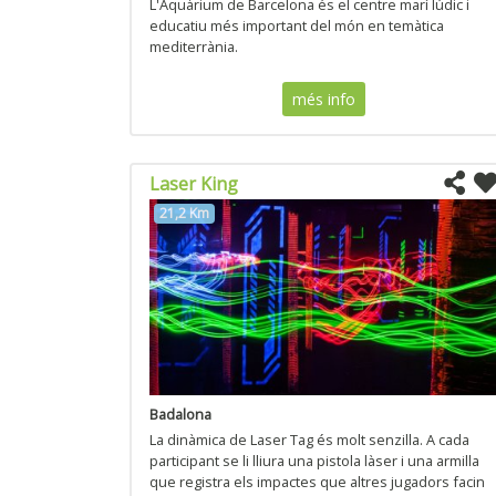
L'Aquàrium de Barcelona és el centre marí lúdic i
educatiu més important del món en temàtica
mediterrània.
més info
Laser King
21,2 Km
Badalona
La dinàmica de Laser Tag és molt senzilla. A cada
participant se li lliura una pistola làser i una armilla
que registra els impactes que altres jugadors facin