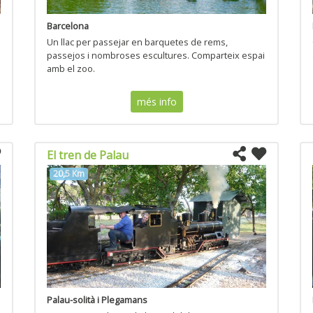
Barcelona
Un llac per passejar en barquetes de rems,
passejos i nombroses escultures. Comparteix espai
amb el zoo.
més info
El tren de Palau
20,5 Km
Palau-solità i Plegamans