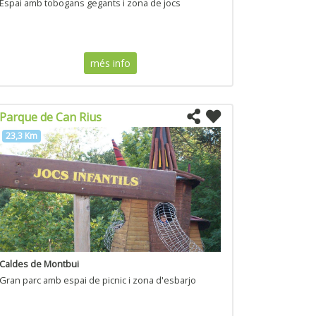
Espai amb tobogans gegants i zona de jocs
més info
Parque de Can Rius
23,3 Km
Caldes de Montbui
Gran parc amb espai de picnic i zona d'esbarjo