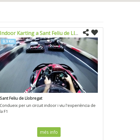
Indoor Karting a Sant Feliu de Llobregat
9,9 Km
Sant Feliu de Llobregat
Condueix per un circuit indoor i viu l'experiència de
la F1
més info