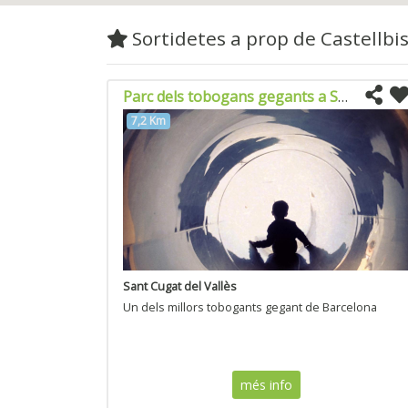
Sortidetes a prop de Castellbi
Parc dels tobogans gegants a Sant Cugat del Valles
7,2 Km
Sant Cugat del Vallès
Un dels millors tobogants gegant de Barcelona
més info