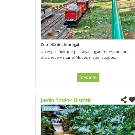
Cornellà de Llobregat
Un espai lúdic per passejar, jugar, fer esport, pujar
al trenet o visitar el Museu matemàtiques.
més info
Jardín Botánic Históric
18,6 Km