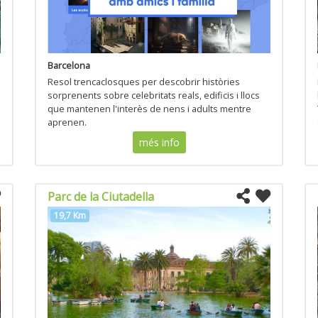
Barcelona
Resol trencaclosques per descobrir històries
sorprenents sobre celebritats reals, edificis i llocs
que mantenen l'interès de nens i adults mentre
aprenen.
més info
Parc de la Ciutadella
19,7 Km