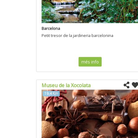
Barcelona
Petit tresor de la jardineria barcelonina
més info
Museu de la Xocolata
19,4 Km