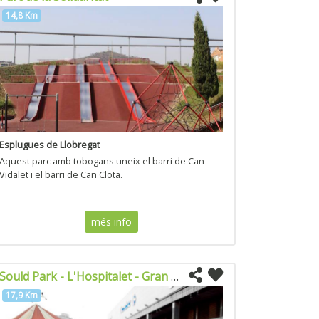
14,8 Km
Esplugues de Llobregat
Aquest parc amb tobogans uneix el barri de Can
Vidalet i el barri de Can Clota.
més info
Sould Park - L'Hospitalet - Gran Vía 2
17,9 Km