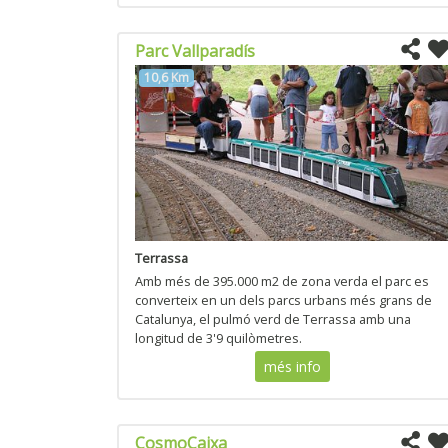
Parc Vallparadís
10,6 Km
Terrassa
Amb més de 395.000 m2 de zona verda el parc es
converteix en un dels parcs urbans més grans de
Catalunya, el pulmó verd de Terrassa amb una
longitud de 3'9 quilòmetres.
més info
CosmoCaixa