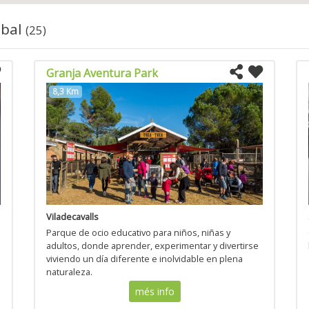
sbal
(25)
Granja Aventura Park
8,3 Km
Viladecavalls
Parque de ocio educativo para niños, niñas y
adultos, donde aprender, experimentar y divertirse
viviendo un día diferente e inolvidable en plena
naturaleza.
més info