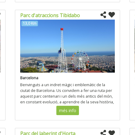
Parc d'atraccions Tibidabo
13,0 Km
Barcelona
Benvinguts a un indret màgic i emblemàtic de la
ciutat de Barcelona. Us convidem a fer una ruta per
aquest parc centenari i un dels més antics del món,
en constant evolució, a aprendre de la seva història,
a conèixer l’encant dels seus espais...
més info
Parc del laberint d'Horta