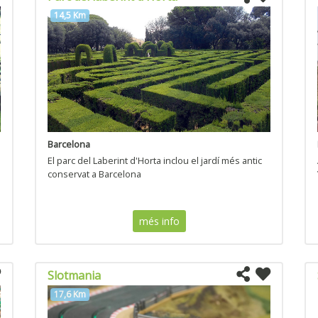
14,5 Km
Barcelona
El parc del Laberint d'Horta inclou el jardí més antic
conservat a Barcelona
més info
Slotmania
17,6 Km