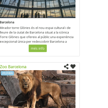
Barcelona
Mirador torre Glòries és el nou espai cultural i de
lleure de la ciutat de Barcelona situat a la icònica
Torre Glòries que ofereix al públic una experiència
excepcional única per redescobrir Barcelona a
través d´una nova mirada.
més info
Zoo Barcelona
20,0 Km