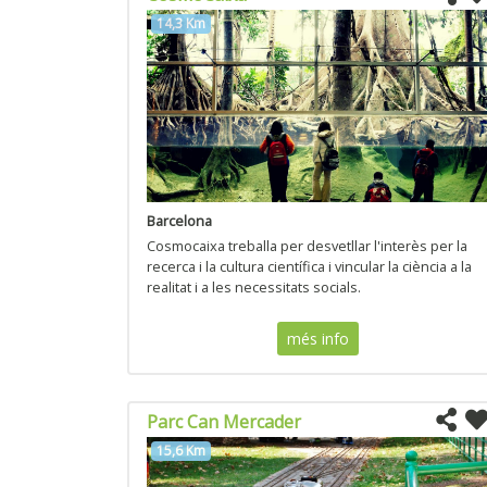
14,3 Km
Barcelona
Cosmocaixa treballa per desvetllar l'interès per la
recerca i la cultura científica i vincular la ciència a la
realitat i a les necessitats socials.
més info
Parc Can Mercader
15,6 Km