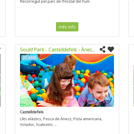
Recorregut pel parc de l’Hostal del Fum
més info
Sould Park - Castelldefels - Ànec blau
21,4 Km
Castelldefels
Llits elàstics, Pesca de Ànecs, Pista americana,
Volador, Scalextric ...