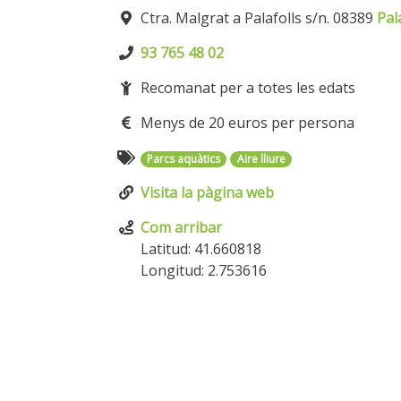
Ctra. Malgrat a Palafolls s/n. 08389
Pal
93 765 48 02
Recomanat per a totes les edats
Menys de 20 euros per persona
Parcs aquàtics
Aire lliure
Visita la pàgina web
Com arribar
Latitud: 41.660818
Longitud: 2.753616