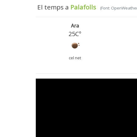
El temps a
Palafolls
(Font: OpenWeathe
Ara
25C°
cel net