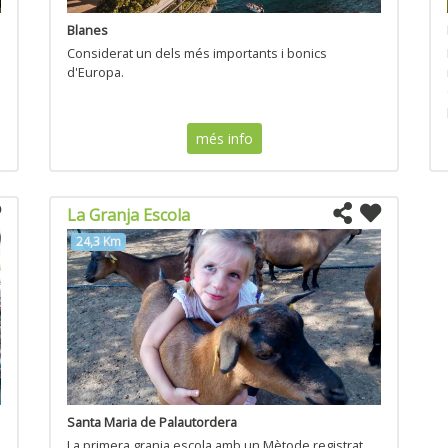
Blanes
Considerat un dels més importants i bonics
d'Europa.
més info
La Granja Escola
24,3 Km
Santa Maria de Palautordera
La primera granja escola amb un Mètode registrat