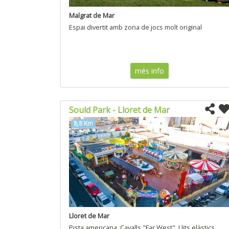
Malgrat de Mar
Espai divertit amb zona de jocs molt original
més info
Sould Park - Lloret de Mar
8,8 Km
Lloret de Mar
Pista americana, Cavalls "Far West", Llits elàstics,