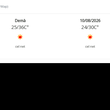
rMap)
Demà
10/08/2026
25
/
36
C°
24
/
30
C°
cel net
cel net