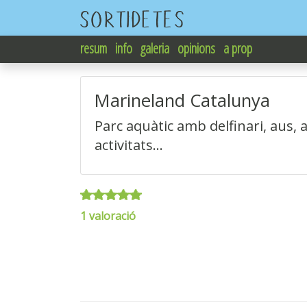
resum
info
galeria
opinions
a prop
Marineland Catalunya
Parc aquàtic amb delfinari, aus, 
activitats...
1 valoració