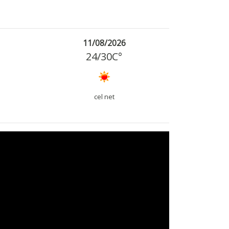
11/08/2026
24
/
30
C°
cel net