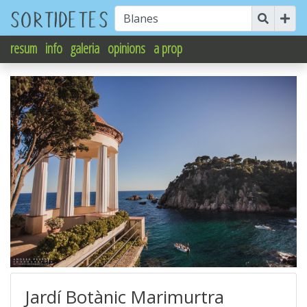
resum
info
galeria
opinions
a prop
Jardí Botànic Marimurtra