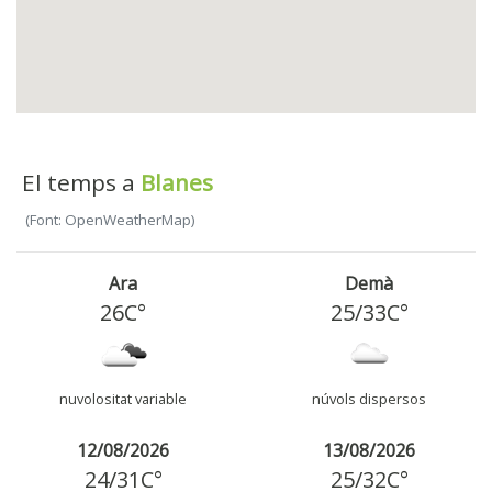
El temps a
Blanes
(Font: OpenWeatherMap)
Ara
Demà
26C°
25
/
33
C°
nuvolositat variable
núvols dispersos
12/08/2026
13/08/2026
24
/
31
C°
25
/
32
C°