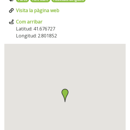
Visita la pàgina web
Com arribar
Latitud: 41.676727
Longitud: 2.801852