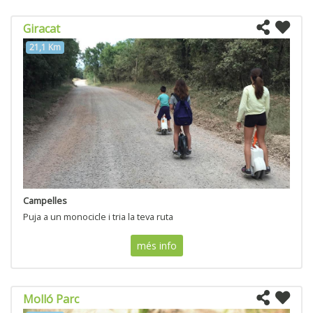
Giracat
21,1 Km
Campelles
Puja a un monocicle i tria la teva ruta
més info
Molló Parc