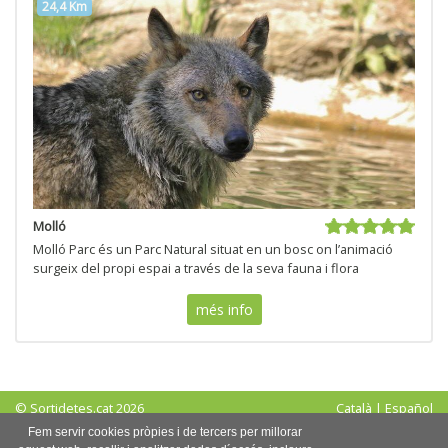
24,4 Km
Molló
Molló Parc és un Parc Natural situat en un bosc on l’animació
surgeix del propi espai a través de la seva fauna i flora
més info
© Sortidetes.cat 2026
Català
|
Español
Avís legal
|
Política de privadesa
|
Política de cookies
Fem servir cookies pròpies i de tercers per millorar