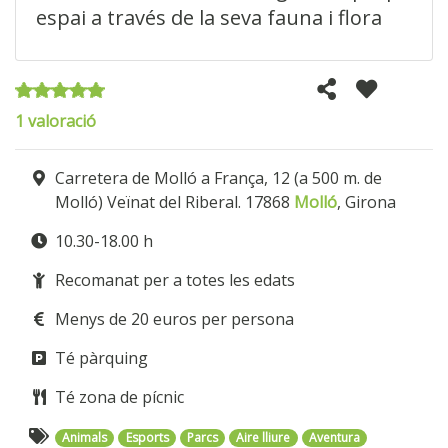
espai a través de la seva fauna i flora
1 valoració
Carretera de Molló a França, 12 (a 500 m. de
Molló) Veïnat del Riberal. 17868
Molló
, Girona
10.30-18.00 h
Recomanat per a totes les edats
Menys de 20 euros per persona
Té pàrquing
Té zona de pícnic
Animals
Esports
Parcs
Aire lliure
Aventura