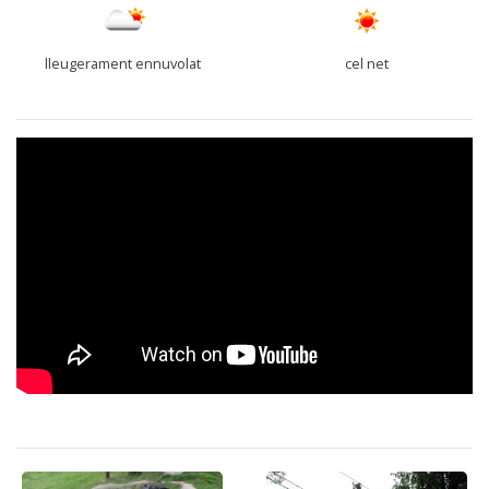
lleugerament ennuvolat
cel net