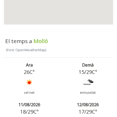
El temps a
Molló
(Font: OpenWeatherMap)
Ara
Demà
26C°
15
/
29
C°
cel net
ennuvolat
11/08/2026
12/08/2026
18
/
29
C°
17
/
29
C°