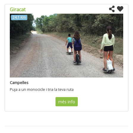
Giracat
24,1 Km
Campelles
Puja a un monocicle i tria la teva ruta
més info