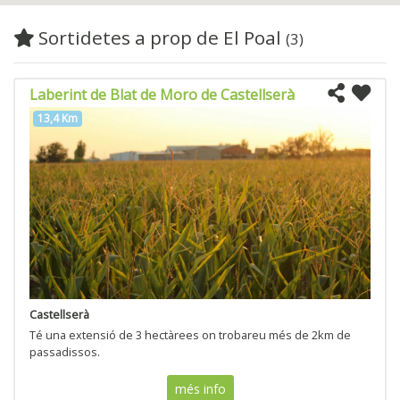
Sortidetes a prop de El Poal
(3)
Laberint de Blat de Moro de Castellserà
13,4 Km
Castellserà
Té una extensió de 3 hectàrees on trobareu més de 2km de
passadissos.
més info