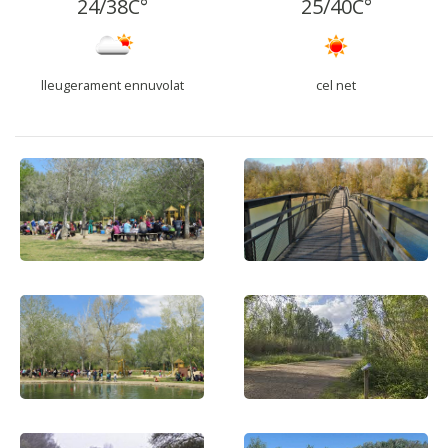
24
/
38
C°
25
/
40
C°
lleugerament ennuvolat
cel net