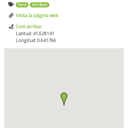
Parcs
Aire lliure
Visita la pàgina web
Com arribar
Latitud: 41.628141
Longitud: 0.641766