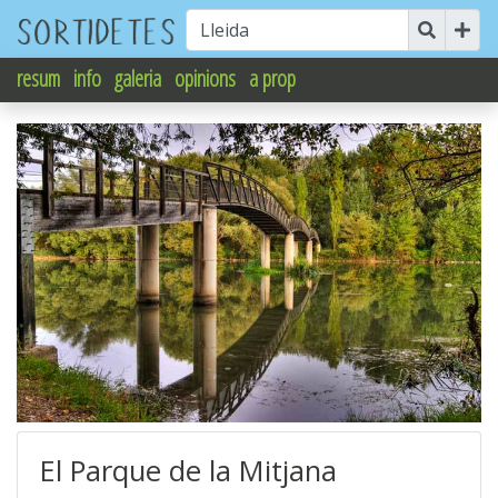
resum
info
galeria
opinions
a prop
El Parque de la Mitjana