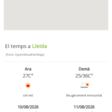
El temps a
Lleida
(Font: OpenWeatherMap)
Ara
Demà
27C°
25
/
36
C°
cel net
lleugerament ennuvolat
10/08/2026
11/08/2026