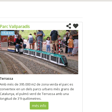
Parc Vallparadís
15,8 Km
Terrassa
Amb més de 395.000 m2 de zona verda el parc es
converteix en un dels parcs urbans més grans de
Catalunya, el pulmó verd de Terrassa amb una
longitud de 3'9 quilòmetres.
més info