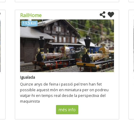
RailHome
19,5 Km
Igualada
Quinze anys de feina i passió pel tren han fet
possible aquest món en miniatura per on podreu
viatjar-hi en temps real desde la perspectiva del
maquinista
més info