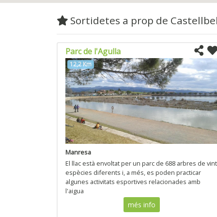
Sortidetes a prop de Castellbell
Parc de l'Agulla
12,2 Km
Manresa
El llac està envoltat per un parc de 688 arbres de vint
espècies diferents i, a més, es poden practicar
algunes activitats esportives relacionades amb
l'aigua
més info