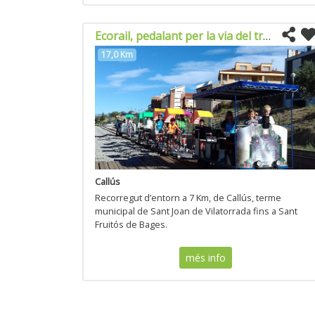
Ecorail, pedalant per la via del tren
17,0 Km
Callús
Recorregut d’entorn a 7 Km, de Callús, terme
municipal de Sant Joan de Vilatorrada fins a Sant
Fruitós de Bages.
més info