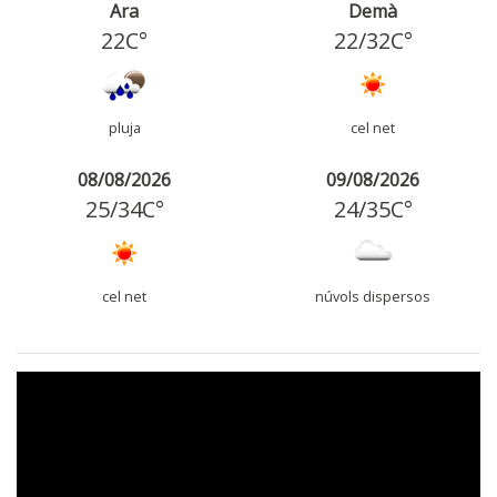
Ara
Demà
22C°
22
/
32
C°
pluja
cel net
08/08/2026
09/08/2026
25
/
34
C°
24
/
35
C°
cel net
núvols dispersos