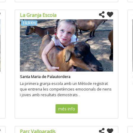
La Granja Escola
19,9 Km
Santa Maria de Palautordera
La primera granja escola amb un Mètode registrat
que entrena les competències emocionals de nens
i joves amb resultats demostrats .
més info
Parc Vallparadís