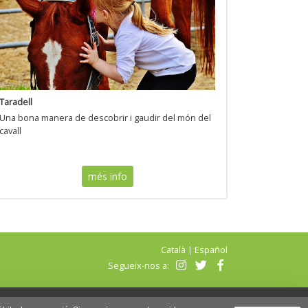
Taradell
Una bona manera de descobrir i gaudir del món del
cavall
més info
Català
|
Español
Segueix-nos a: