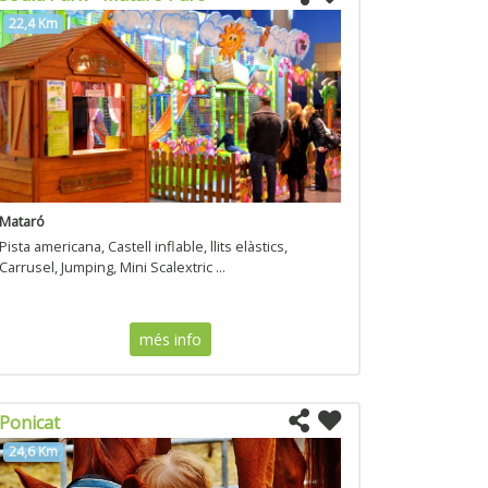
22,4 Km
Mataró
Pista americana, Castell inflable, llits elàstics,
Carrusel, Jumping, Mini Scalextric ...
més info
Ponicat
24,6 Km