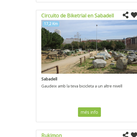
Circuito de Biketrial en Sabadell
17,2 Km
Sabadell
Gaudeix amb la teva bicicleta a un altre nivell
més info
Rukimon