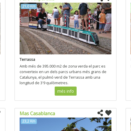
21,0 Km
Terrassa
Amb més de 395.000 m2 de zona verda el parc es
converteix en un dels parcs urbans més grans de
Catalunya, el pulmó verd de Terrassa amb una
longitud de 3'9 quilòmetres.
més info
Mas Casablanca
23,2 Km