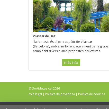
Vilassar de Dalt
Illa Fantasia és el parc aquàtic de Vilassar
(Barcelona), amb el millor entreteniment per a grups
combinant diversió amb propostes educatives.
més info
© Sortidetes.cat 2026
Avís legal
|
Política de privadesa
|
Política de cookies