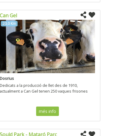
Can Gel
20,0 Km
Dosrius
Dedicats a la producció de llet des de 1910,
actualment a Can Gel tenen 250 vaques frisones
més info
Sould Park - Mataró Parc