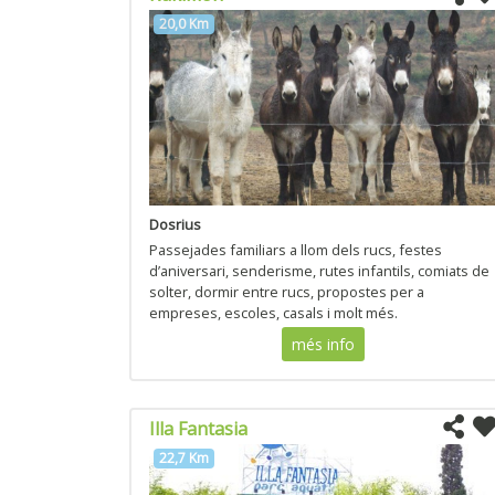
20,0 Km
Dosrius
Passejades familiars a llom dels rucs, festes
d’aniversari, senderisme, rutes infantils, comiats de
solter, dormir entre rucs, propostes per a
empreses, escoles, casals i molt més.
més info
Illa Fantasia
22,7 Km