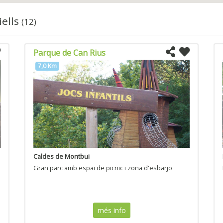
iells
(12)
Parque de Can Rius
7,0 Km
Caldes de Montbui
Gran parc amb espai de picnic i zona d'esbarjo
més info