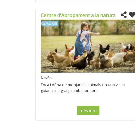
Centre d'Apropament a la natura
24,2 Km
Navàs
Toca i dóna de menjar als animals en una visita
guiada a la granja amb monitors
més info