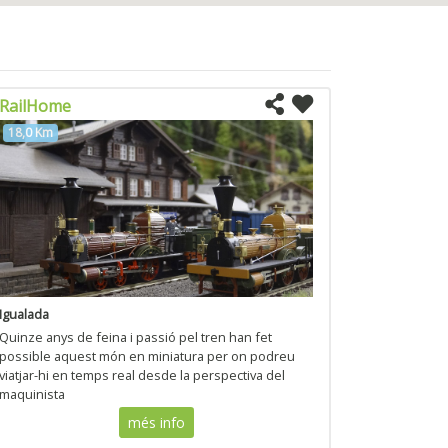
RailHome
18,0 Km
Igualada
Quinze anys de feina i passió pel tren han fet
possible aquest món en miniatura per on podreu
viatjar-hi en temps real desde la perspectiva del
maquinista
més info