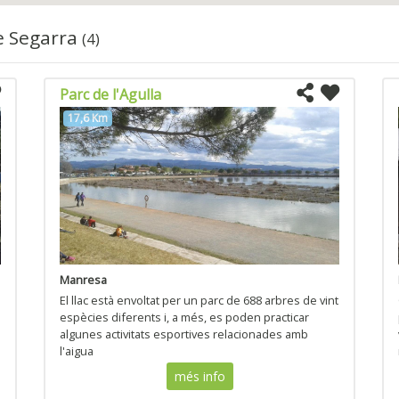
e Segarra
(4)
Parc de l'Agulla
17,6 Km
Manresa
El llac està envoltat per un parc de 688 arbres de vint
espècies diferents i, a més, es poden practicar
algunes activitats esportives relacionades amb
l'aigua
més info