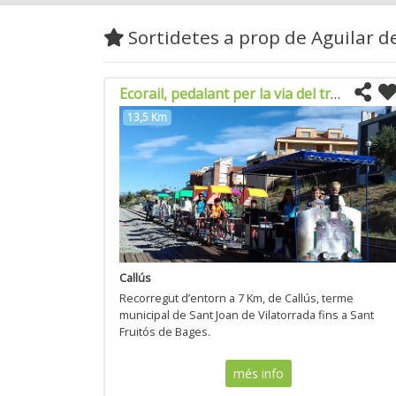
Sortidetes a prop de Aguilar d
Ecorail, pedalant per la via del tren
13,5 Km
Callús
Recorregut d’entorn a 7 Km, de Callús, terme
municipal de Sant Joan de Vilatorrada fins a Sant
Fruitós de Bages.
més info