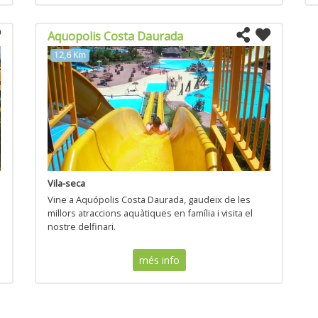
Aquopolis Costa Daurada
12,6 Km
Vila-seca
Vine a Aquópolis Costa Daurada, gaudeix de les
millors atraccions aquàtiques en família i visita el
nostre delfinari.
més info