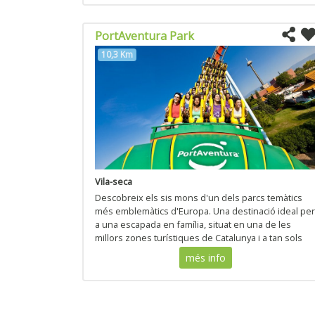
PortAventura Park
10,3 Km
Vila-seca
Descobreix els sis mons d'un dels parcs temàtics
més emblemàtics d'Europa. Una destinació ideal per
a una escapada en família, situat en una de les
millors zones turístiques de Catalunya i a tan sols
una hora de Barcelona!
més info