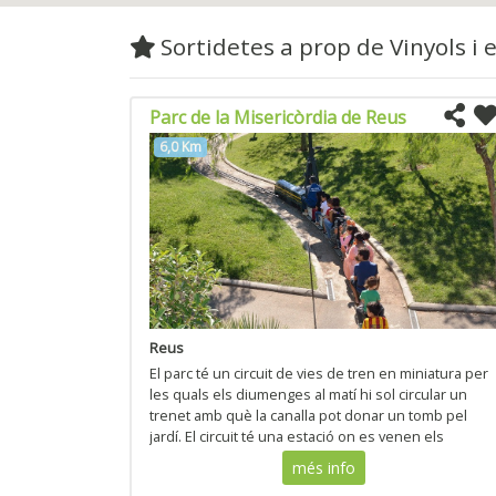
Sortidetes a prop de Vinyols i 
Parc de la Misericòrdia de Reus
6,0 Km
Reus
El parc té un circuit de vies de tren en miniatura per
les quals els diumenges al matí hi sol circular un
trenet amb què la canalla pot donar un tomb pel
jardí. El circuit té una estació on es venen els
passatges, un canvi d’agulles i un pont .
més info