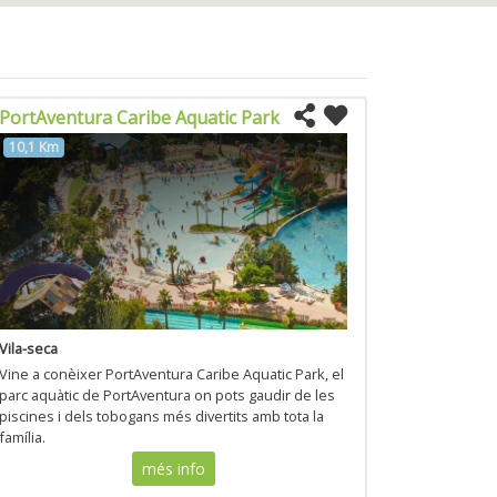
PortAventura Caribe Aquatic Park
10,1 Km
Vila-seca
Vine a conèixer PortAventura Caribe Aquatic Park, el
parc aquàtic de PortAventura on pots gaudir de les
piscines i dels tobogans més divertits amb tota la
família.
més info