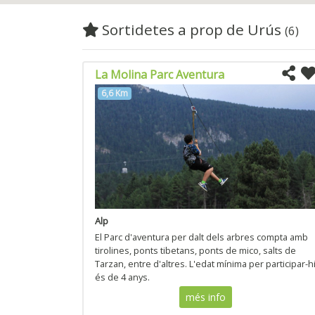
Sortidetes a prop de Urús
(6)
La Molina Parc Aventura
6,6 Km
Alp
El Parc d'aventura per dalt dels arbres compta amb
tirolines, ponts tibetans, ponts de mico, salts de
Tarzan, entre d'altres. L'edat mínima per participar-h
és de 4 anys.
més info