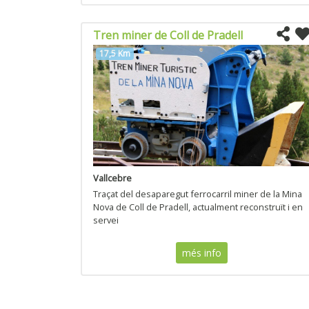
Tren miner de Coll de Pradell
17,5 Km
Vallcebre
Traçat del desaparegut ferrocarril miner de la Mina
Nova de Coll de Pradell, actualment reconstruït i en
servei
més info