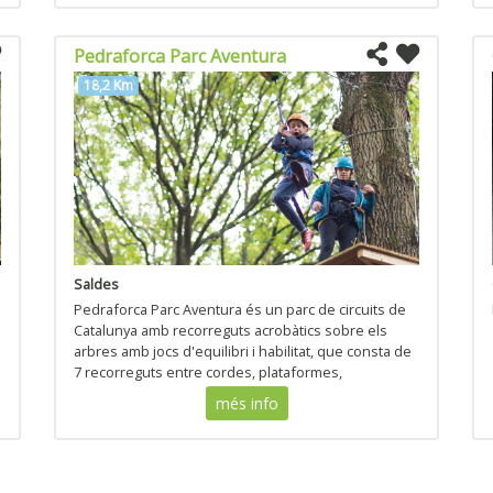
Pedraforca Parc Aventura
18,2 Km
Saldes
Pedraforca Parc Aventura és un parc de circuits de
Catalunya amb recorreguts acrobàtics sobre els
arbres amb jocs d'equilibri i habilitat, que consta de
7 recorreguts entre cordes, plataformes,
passarel·les, tirolines, tarzans, xarxes i ponts
més info
tibetants.