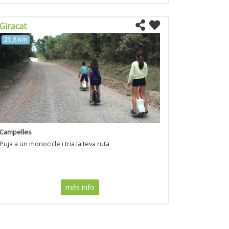
Giracat
21,8 Km
Campelles
Puja a un monocicle i tria la teva ruta
més info