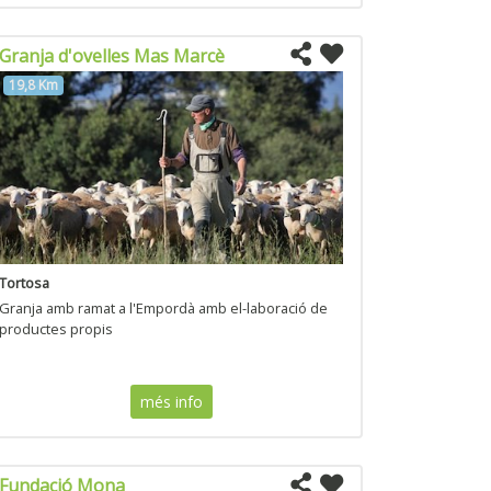
Granja d'ovelles Mas Marcè
19,8 Km
Tortosa
Granja amb ramat a l'Empordà amb el-laboració de
productes propis
més info
Fundació Mona