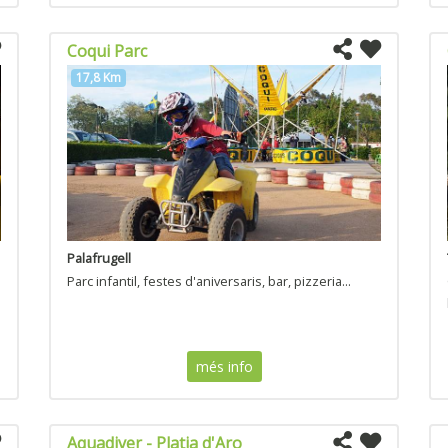
Coqui Parc
17,8 Km
Palafrugell
Parc infantil, festes d'aniversaris, bar, pizzeria...
més info
Aquadiver - Platja d'Aro