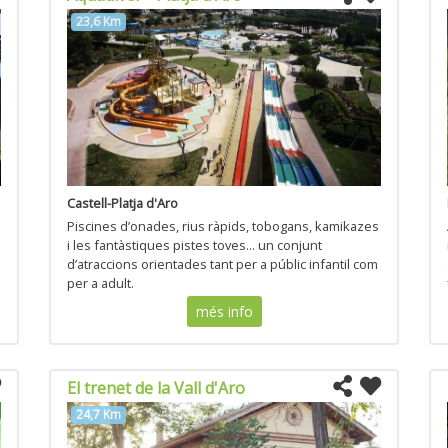
23,6 Km
Castell-Platja d'Aro
Piscines d’onades, rius ràpids, tobogans, kamikazes
i les fantàstiques pistes toves... un conjunt
d’atraccions orientades tant per a públic infantil com
per a adult.
més info
El trenet de la Vall d'Aro
24,7 Km