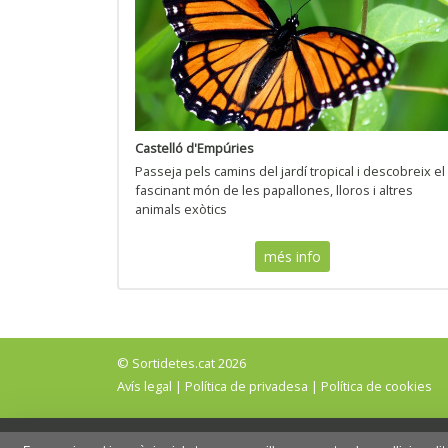
Castelló d'Empúries
Passeja pels camins del jardí tropical i descobreix el
fascinant món de les papallones, lloros i altres
animals exòtics
més info
© Sortidetes.cat 2026
Avís legal
|
Política de privadesa
|
Política de cookies