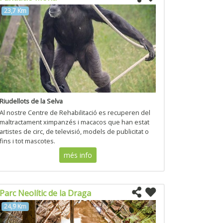
23,7 Km
Riudellots de la Selva
Al nostre Centre de Rehabilitació es recuperen del
maltractament ximpanzés i macacos que han estat
artistes de circ, de televisió, models de publicitat o
fins i tot mascotes.
més info
Parc Neolític de la Draga
24,9 Km