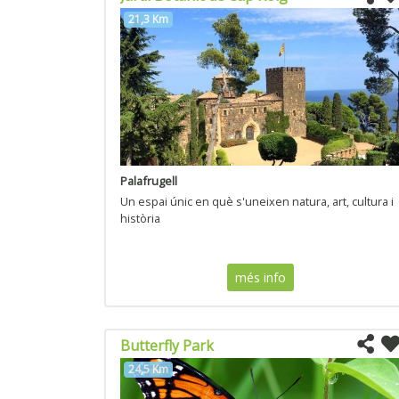
21,3 Km
Palafrugell
Un espai únic en què s'uneixen natura, art, cultura i
història
més info
Butterfly Park
24,5 Km