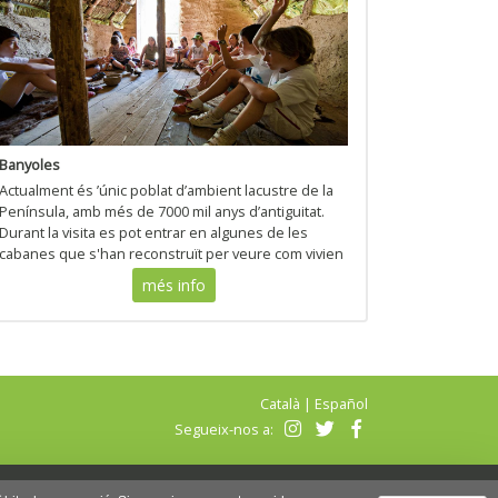
Banyoles
Actualment és ’únic poblat d’ambient lacustre de la
Península, amb més de 7000 mil anys d’antiguitat.
Durant la visita es pot entrar en algunes de les
cabanes que s'han reconstruït per veure com vivien
durant aquest període de la prehistòria.
més info
Català
|
Español
Segueix-nos a: