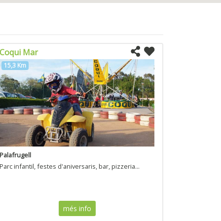
Coqui Mar
15,3 Km
Palafrugell
Parc infantil, festes d'aniversaris, bar, pizzeria...
més info