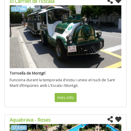
El Carrilet de l'Escala
12,7 Km
Torroella de Montgrí
Funciona durant la temporada d'estiu i uneix el nucli de Sant
Martí d’Empúries amb L'Escala i Montgó.
més info
Aquabrava - Roses
17,8 Km