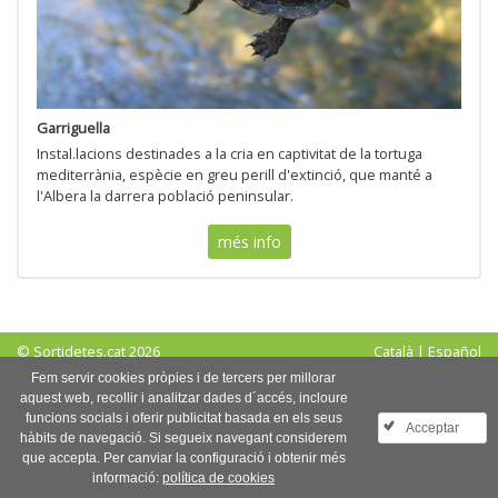
Garriguella
Instal.lacions destinades a la cria en captivitat de la tortuga
mediterrània, espècie en greu perill d'extinció, que manté a
l'Albera la darrera població peninsular.
més info
© Sortidetes.cat 2026
Català
|
Español
Avís legal
|
Política de privadesa
|
Política de cookies
Fem servir cookies pròpies i de tercers per millorar
aquest web, recollir i analitzar dades d´accés, incloure
Segueix-nos a:
funcions socials i oferir publicitat basada en els seus
Acceptar
hàbits de navegació. Si segueix navegant considerem
que accepta. Per canviar la configuració i obtenir més
Inici
Mapa
Login
Favorits
Contacte
Compartir
informació:
política de cookies