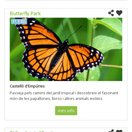
Butterfly Park
11,4 Km
Castelló d'Empúries
Passeja pels camins del jardí tropical i descobreix el fascinant
món de les papallones, lloros i altres animals exòtics
més info