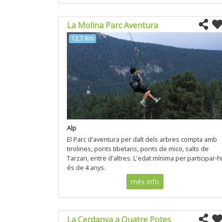
La Molina Parc Aventura
12,7 Km
Alp
El Parc d'aventura per dalt dels arbres compta amb
tirolines, ponts tibetans, ponts de mico, salts de
Tarzan, entre d'altres. L'edat mínima per participar-h
és de 4 anys.
més info
La Cerdanya a Quatre Potes