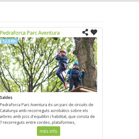
Pedraforca Parc Aventura
12,0 Km
Saldes
Pedraforca Parc Aventura és un parc de circuits de
Catalunya amb recorreguts acrobàtics sobre els
arbres amb jocs d'equilibri i habilitat, que consta de
7 recorreguts entre cordes, plataformes,
passarel·les, tirolines, tarzans, xarxes i ponts
més info
tibetants.