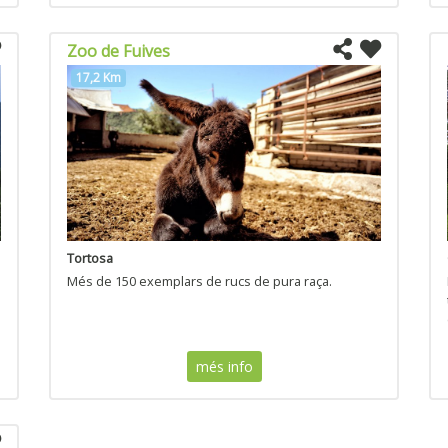
Zoo de Fuives
17,2 Km
Tortosa
Més de 150 exemplars de rucs de pura raça.
i
més info