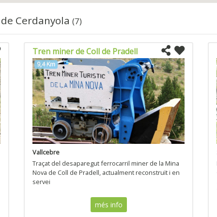
à de Cerdanyola
(7)
Tren miner de Coll de Pradell
9,4 Km
Vallcebre
Traçat del desaparegut ferrocarril miner de la Mina
Nova de Coll de Pradell, actualment reconstruït i en
servei
més info