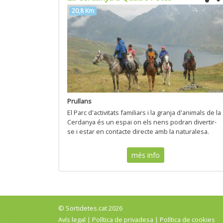
20,8 Km
Prullans
El Parc d'activitats familiars i la granja d'animals de la
Cerdanya és un espai on els nens podran divertir-
se i estar en contacte directe amb la naturalesa.
més info
© Sortidetes.cat 2026
Avís legal
|
Política de privadesa
|
Política de cookies