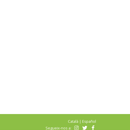
Català
|
Español
Segueix-nos a: