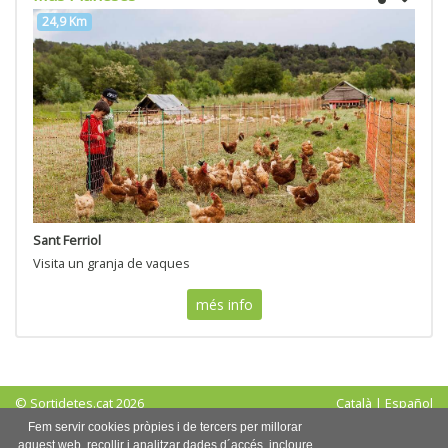
24,9 Km
Sant Ferriol
Visita un granja de vaques
més info
© Sortidetes.cat 2026
Català
|
Español
Avís legal
|
Política de privadesa
|
Política de cookies
Fem servir cookies pròpies i de tercers per millorar
aquest web, recollir i analitzar dades d´accés, incloure