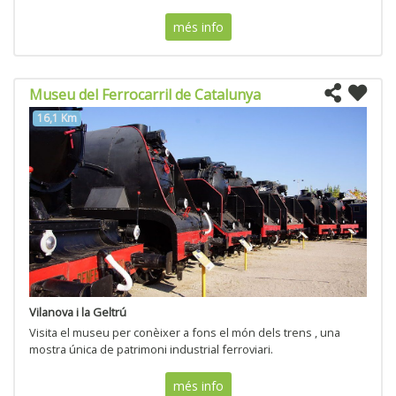
més info
Museu del Ferrocarril de Catalunya
16,1 Km
Vilanova i la Geltrú
Visita el museu per conèixer a fons el món dels trens , una
mostra única de patrimoni industrial ferroviari.
més info