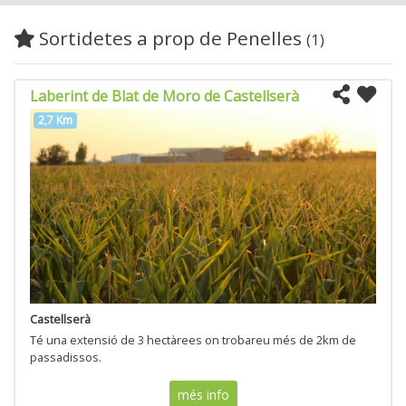
Sortidetes a prop de Penelles
(1)
Laberint de Blat de Moro de Castellserà
2,7 Km
Castellserà
Té una extensió de 3 hectàrees on trobareu més de 2km de
passadissos.
més info