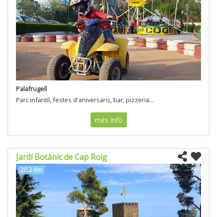
Palafrugell
Parc infantil, festes d'aniversaris, bar, pizzeria...
més info
Jardí Botànic de Cap Roig
20,2 Km