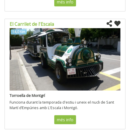
més info
El Carrilet de l'Escala
14,0 Km
Torroella de Montgrí
Funciona durant la temporada d'estiu i uneix el nucli de Sant
Martí d’Empúries amb L'Escala i Montgó.
més info