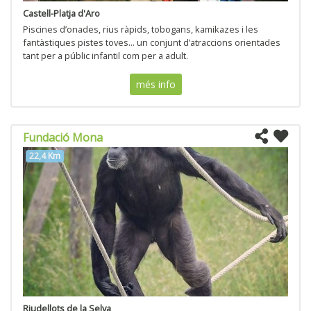
Castell-Platja d'Aro
Piscines d’onades, rius ràpids, tobogans, kamikazes i les
fantàstiques pistes toves... un conjunt d’atraccions orientades
tant per a públic infantil com per a adult.
més info
Fundació Mona
22,4 Km
Riudellots de la Selva