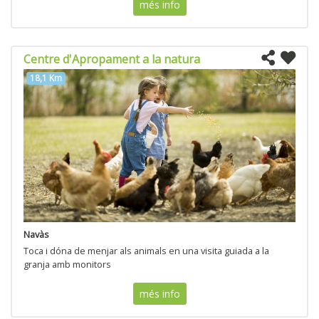
més info
Centre d'Apropament a la natura
18,1 Km
Navàs
Toca i dóna de menjar als animals en una visita guiada a la
granja amb monitors
més info