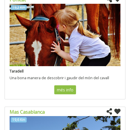
19,2 Km
Taradell
Una bona manera de descobrir i gaudir del món del cavall
més info
Mas Casablanca
19,6 Km