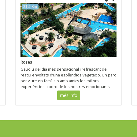
21,5 Km
Roses
Gaudiu del dia més sensacional i refrescant de
l’estiu envoltats d’una esplèndida vegetació. Un parc
per viure en família o amb amics les millors
experiències a bord de les nostres emocionants
atraccions.
més info