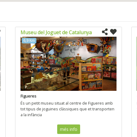
Museu del Joguet de Catalunya
6,9 Km
Figueres
És un petit museu situat al centre de Figueres amb
tot tipus de joguines clàssiques que et transporten
a la infància
més info