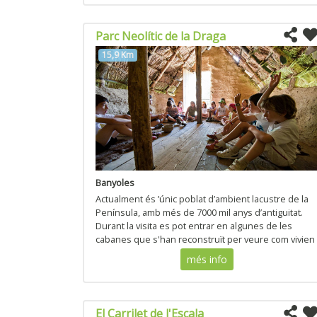
Parc Neolític de la Draga
15,9 Km
Banyoles
Actualment és ’únic poblat d’ambient lacustre de la
Península, amb més de 7000 mil anys d’antiguitat.
Durant la visita es pot entrar en algunes de les
cabanes que s'han reconstruït per veure com vivien
durant aquest període de la prehistòria.
més info
El Carrilet de l'Escala