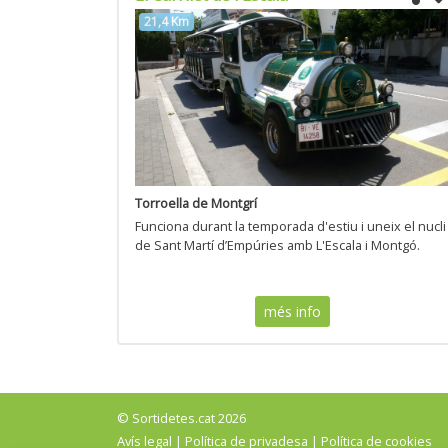
21,4 Km
Torroella de Montgrí
Funciona durant la temporada d'estiu i uneix el nucli
de Sant Martí d’Empúries amb L'Escala i Montgó.
més info
© Sortidetes.cat 2026
Avís legal
|
Política de privadesa
|
Política de cookies