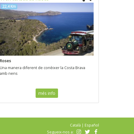
22,4 Km
Roses
Una manera diferent de conèixer la Costa Brava
amb nens
més info
Català
|
Español
Segueix-nos a: