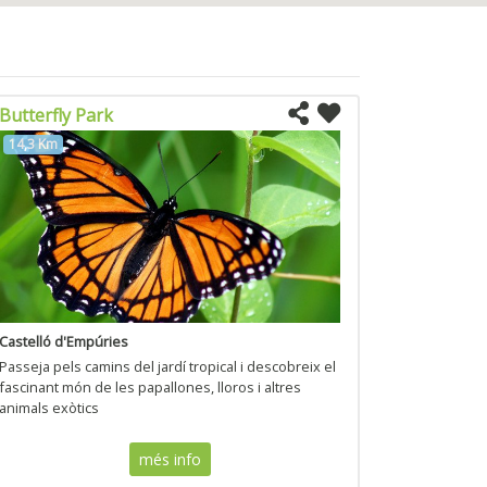
Butterfly Park
14,3 Km
Castelló d'Empúries
Passeja pels camins del jardí tropical i descobreix el
fascinant món de les papallones, lloros i altres
animals exòtics
més info