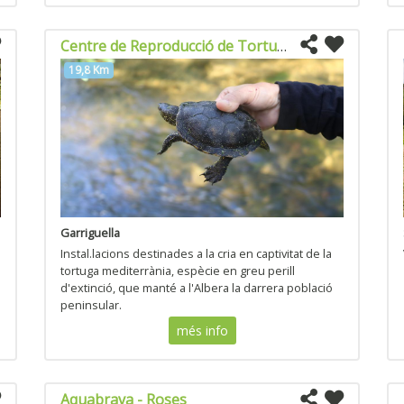
Centre de Reproducció de Tortugues de l'Albera
19,8 Km
Garriguella
Instal.lacions destinades a la cria en captivitat de la
tortuga mediterrània, espècie en greu perill
d'extinció, que manté a l'Albera la darrera població
peninsular.
més info
Aquabrava - Roses