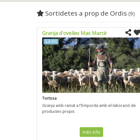
Sortidetes a prop de Ordis
(9)
Granja d'ovelles Mas Marcè
6,8 Km
Tortosa
Granja amb ramat a l'Empordà amb el-laboració de
productes propis
més info