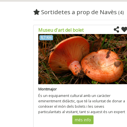
Sortidetes a prop de Navès
(4)
Museu d'art del bolet
8,7 Km
Montmajor
És un equipament cultural amb un caràcter
eminentment didàctic, que té la voluntat de donar a
conèixer el món dels bolets i les seves
particularitats al visitant, tant si aquest és un expert
com si es tracta d’un neòfit.
més info