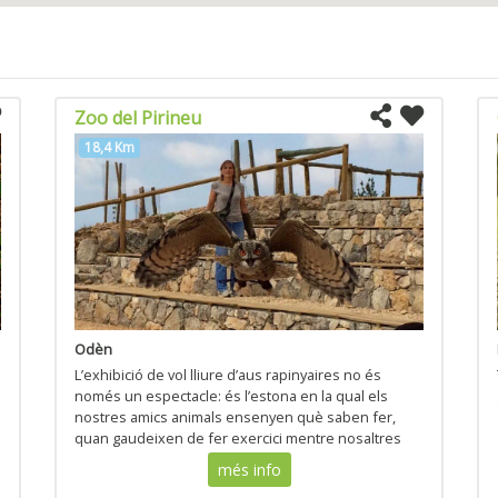
Zoo del Pirineu
18,4 Km
Odèn
L’exhibició de vol lliure d’aus rapinyaires no és
només un espectacle: és l’estona en la qual els
nostres amics animals ensenyen què saben fer,
quan gaudeixen de fer exercici mentre nosaltres
expliquem les seves característiques als nostres
més info
visitants.