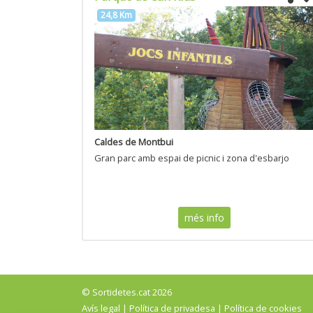
24,8 Km
Caldes de Montbui
Gran parc amb espai de picnic i zona d'esbarjo
més info
© Sortidetes.cat 2026
Avís legal
|
Política de privadesa
|
Política de cookies