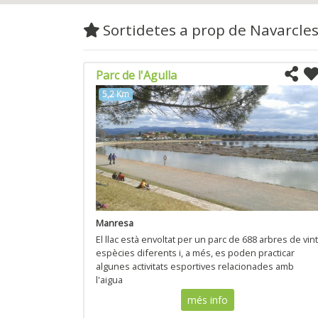
Sortidetes a prop de Navarcle
Parc de l'Agulla
5,2 Km
Manresa
El llac està envoltat per un parc de 688 arbres de vint
espècies diferents i, a més, es poden practicar
algunes activitats esportives relacionades amb
l'aigua
més info