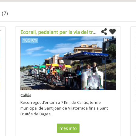
s
(7)
Ecorail, pedalant per la via del tren
10,5 Km
Callús
Recorregut d’entorn a 7 Km, de Callús, terme
municipal de Sant Joan de Vilatorrada fins a Sant
Fruitós de Bages.
més info