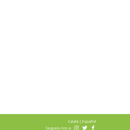
Català
|
Español
Segueix-nos a: