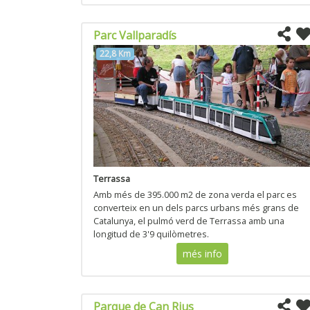
Parc Vallparadís
22,8 Km
Terrassa
Amb més de 395.000 m2 de zona verda el parc es
converteix en un dels parcs urbans més grans de
Catalunya, el pulmó verd de Terrassa amb una
longitud de 3'9 quilòmetres.
més info
Parque de Can Rius