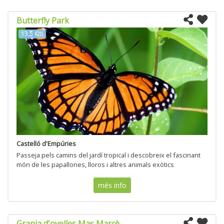
Butterfly Park
13,5 Km
Castelló d'Empúries
Passeja pels camins del jardí tropical i descobreix el fascinant
món de les papallones, lloros i altres animals exòtics
més info
Granja d'ovelles Mas Marcè