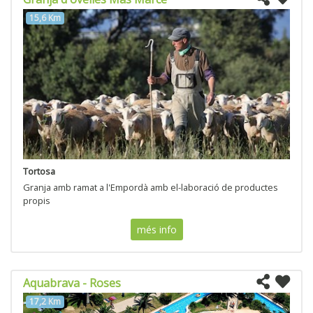
15,6 Km
Tortosa
Granja amb ramat a l'Empordà amb el-laboració de productes
propis
més info
Aquabrava - Roses
17,2 Km