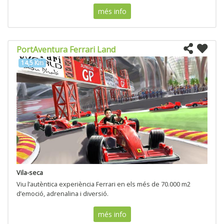
més info
PortAventura Ferrari Land
14,5 Km
Vila-seca
Viu l’autèntica experiència Ferrari en els més de 70.000 m2
d’emoció, adrenalina i diversió.
més info