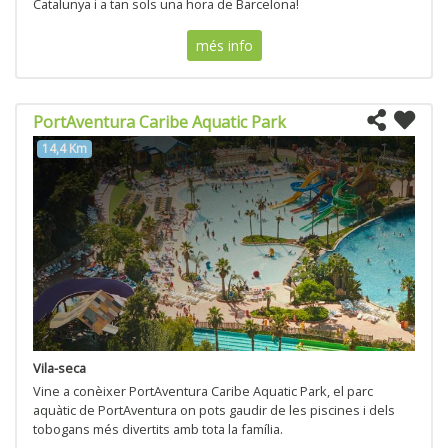
Catalunya i a tan sols una hora de Barcelona!
més info
PortAventura Caribe Aquatic Park
14,4 Km
Vila-seca
Vine a conèixer PortAventura Caribe Aquatic Park, el parc
aquàtic de PortAventura on pots gaudir de les piscines i dels
tobogans més divertits amb tota la família.