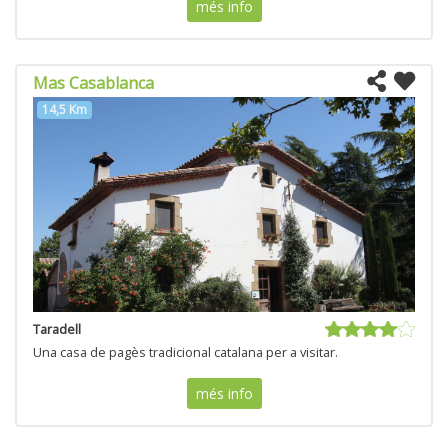
més info
Mas Casablanca
14,5 Km
Taradell
Una casa de pagès tradicional catalana per a visitar.
més info