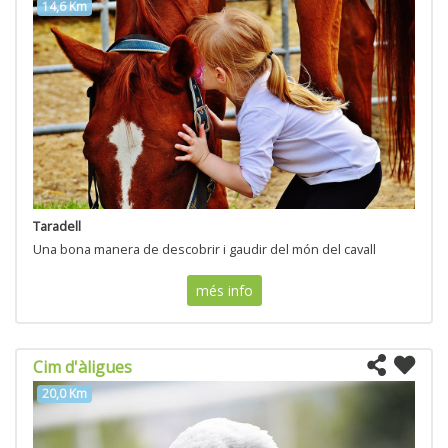
14,6 Km
Taradell
Una bona manera de descobrir i gaudir del món del cavall
més info
Cim d'àligues
20,0 Km