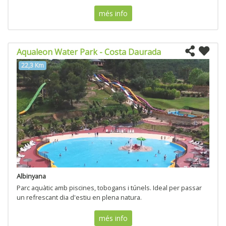
més info
Aqualeon Water Park - Costa Daurada
22,3 Km
Albinyana
Parc aquàtic amb piscines, tobogans i túnels. Ideal per passar
un refrescant dia d'estiu en plena natura.
més info