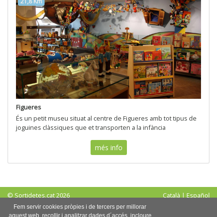
21,8 Km
Figueres
És un petit museu situat al centre de Figueres amb tot tipus de
joguines clàssiques que et transporten a la infància
més info
© Sortidetes.cat 2026
Català
|
Español
Avís legal
|
Política de privadesa
|
Política de cookies
Fem servir cookies pròpies i de tercers per millorar
aquest web, recollir i analitzar dades d´accés, incloure