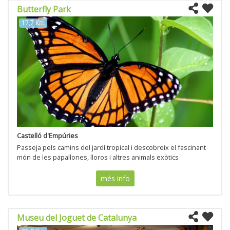
Butterfly Park
17,7 Km
Castelló d'Empúries
Passeja pels camins del jardí tropical i descobreix el fascinant
món de les papallones, lloros i altres animals exòtics
més info
Museu del Joguet de Catalunya