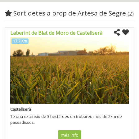
Sortidetes a prop de Artesa de Segre
(2)
Laberint de Blat de Moro de Castellserà
17,7 Km
Castellserà
Té una extensió de 3 hectàrees on trobareu més de 2km de
passadissos.
més info