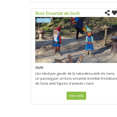
Bosc Encantat de Gurb
20,6 Km
Gurb
Lloc ideal per gaudir de la naturalesa amb els nens,
un passeig per un bosc encantat envoltat d'estàtue
de fusta amb figures d'animals i nans
més info