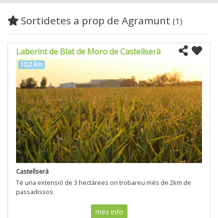
Sortidetes a prop de Agramunt
(1)
Laberint de Blat de Moro de Castellserà
10,2 Km
Castellserà
Té una extensió de 3 hectàrees on trobareu més de 2km de
passadissos.
més info