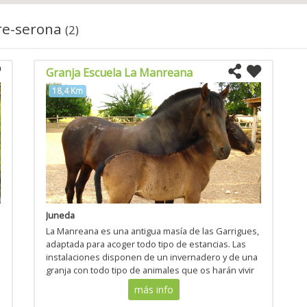
rre-serona
(2)
Granja Escuela La Manreana
18,4 Km
Juneda
La Manreana es una antigua masía de las Garrigues,
adaptada para acoger todo tipo de estancias. Las
instalaciones disponen de un invernadero y de una
granja con todo tipo de animales que os harán vivir
las actividades más habituales de una masía de las
más info
Ga