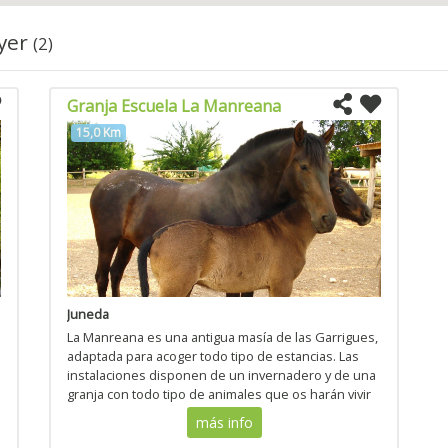
nyer
(2)
Granja Escuela La Manreana
15,0 Km
Juneda
La Manreana es una antigua masía de las Garrigues,
adaptada para acoger todo tipo de estancias. Las
instalaciones disponen de un invernadero y de una
granja con todo tipo de animales que os harán vivir
las actividades más habituales de una masía de las
más info
Ga